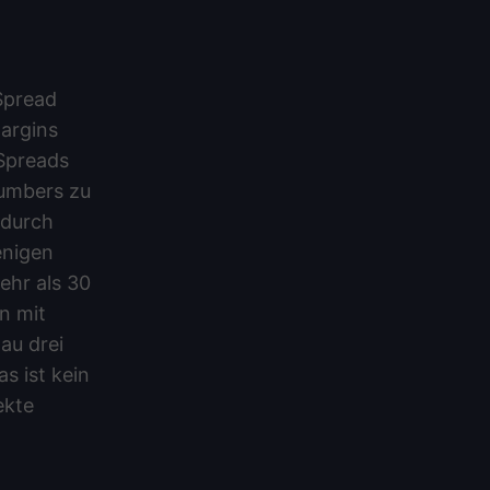
Spread
argins
Spreads
Numbers zu
 durch
enigen
ehr als 30
n mit
au drei
s ist kein
ekte