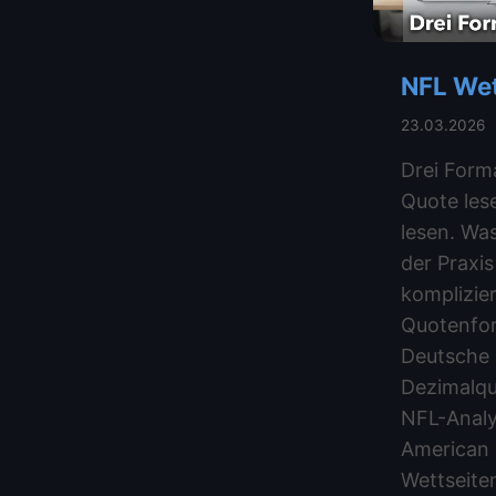
NFL We
23.03.2026
Drei Form
Quote les
lesen. Was
der Praxis
komplizier
Quotenfor
Deutsche
Dezimalqu
NFL-Analy
American 
Wettseite