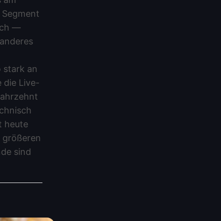
e Segment
ich —
 anderes
 stark an
die Live-
Jahrzehnt
echnisch
t heute
s größeren
nde sind