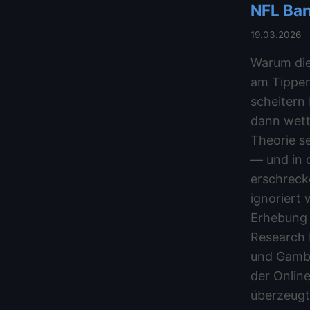
NFL Ban
19.03.2026
Warum die
am Tippen
scheitern
dann wette
Theorie se
— und in d
erschreck
ignoriert 
Erhebung 
Research I
und Gambl
der Onlin
überzeugt,