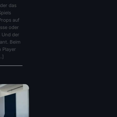
der das
piels
Props auf
isse oder
. Und der
ant. Beim
 Player
…]