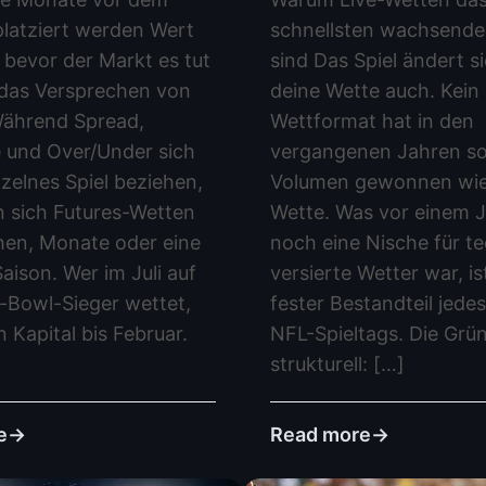
platziert werden Wert
schnellsten wachsend
 bevor der Markt es tut
sind Das Spiel ändert s
 das Versprechen von
deine Wette auch. Kein
Während Spread,
Wettformat hat in den
 und Over/Under sich
vergangenen Jahren so
nzelnes Spiel beziehen,
Volumen gewonnen wie 
n sich Futures-Wetten
Wette. Was vor einem 
en, Monate oder eine
noch eine Nische für t
aison. Wer im Juli auf
versierte Wetter war, is
-Bowl-Sieger wettet,
fester Bestandteil jede
n Kapital bis Februar.
NFL-Spieltags. Die Grü
strukturell: […]
e
→
Read more
→