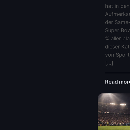
hat in den
Aufmerks
der Same-
Super Bow
% aller pl
dieser Ka
von Sport
[…]
Read mor