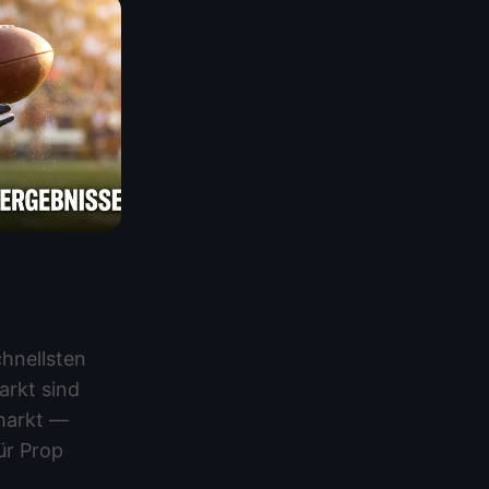
hnellsten
rkt sind
tmarkt —
ür Prop