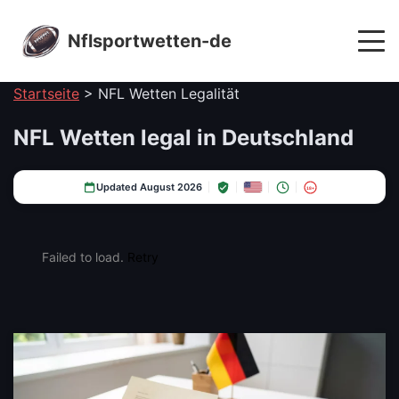
Nflsportwetten-de
Startseite
>
NFL Wetten Legalität
NFL Wetten legal in Deutschland
Updated August 2026
18+
Failed to load.
Retry