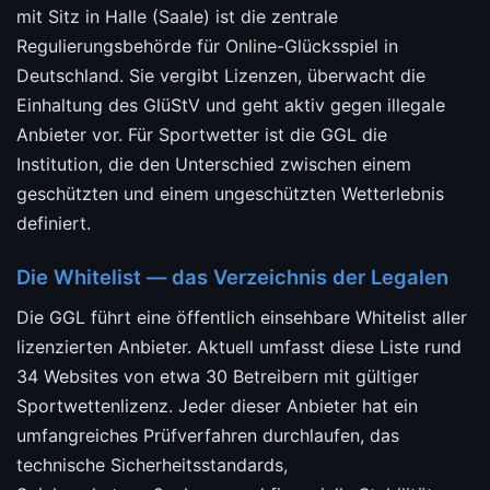
mit Sitz in Halle (Saale) ist die zentrale
Regulierungsbehörde für Online-Glücksspiel in
Deutschland. Sie vergibt Lizenzen, überwacht die
Einhaltung des GlüStV und geht aktiv gegen illegale
Anbieter vor. Für Sportwetter ist die GGL die
Institution, die den Unterschied zwischen einem
geschützten und einem ungeschützten Wetterlebnis
definiert.
Die Whitelist — das Verzeichnis der Legalen
Die GGL führt eine öffentlich einsehbare Whitelist aller
lizenzierten Anbieter. Aktuell umfasst diese Liste rund
34 Websites von etwa 30 Betreibern mit gültiger
Sportwettenlizenz. Jeder dieser Anbieter hat ein
umfangreiches Prüfverfahren durchlaufen, das
technische Sicherheitsstandards,