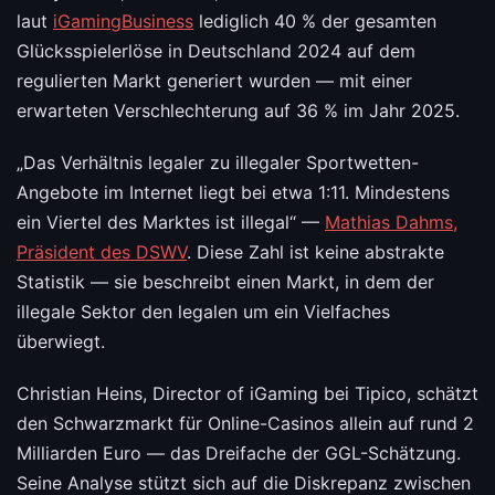
laut
iGamingBusiness
lediglich 40 % der gesamten
Glücksspielerlöse in Deutschland 2024 auf dem
regulierten Markt generiert wurden — mit einer
erwarteten Verschlechterung auf 36 % im Jahr 2025.
„Das Verhältnis legaler zu illegaler Sportwetten-
Angebote im Internet liegt bei etwa 1:11. Mindestens
ein Viertel des Marktes ist illegal“ —
Mathias Dahms,
Präsident des DSWV
. Diese Zahl ist keine abstrakte
Statistik — sie beschreibt einen Markt, in dem der
illegale Sektor den legalen um ein Vielfaches
überwiegt.
Christian Heins, Director of iGaming bei Tipico, schätzt
den Schwarzmarkt für Online-Casinos allein auf rund 2
Milliarden Euro — das Dreifache der GGL-Schätzung.
Seine Analyse stützt sich auf die Diskrepanz zwischen