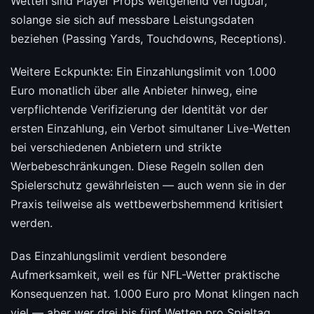
Wetten sind Player Props weitgehend verfügbar,
solange sie sich auf messbare Leistungsdaten
beziehen (Passing Yards, Touchdowns, Receptions).
Weitere Eckpunkte: Ein Einzahlungslimit von 1.000
Euro monatlich über alle Anbieter hinweg, eine
verpflichtende Verifizierung der Identität vor der
ersten Einzahlung, ein Verbot simultaner Live-Wetten
bei verschiedenen Anbietern und strikte
Werbebeschränkungen. Diese Regeln sollen den
Spielerschutz gewährleisten — auch wenn sie in der
Praxis teilweise als wettbewerbshemmend kritisiert
werden.
Das Einzahlungslimit verdient besondere
Aufmerksamkeit, weil es für NFL-Wetter praktische
Konsequenzen hat. 1.000 Euro pro Monat klingen nach
viel — aber wer drei bis fünf Wetten pro Spieltag