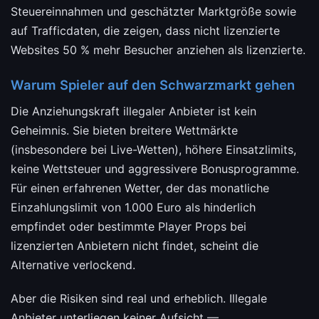
Steuereinnahmen und geschätzter Marktgröße sowie
auf Trafficdaten, die zeigen, dass nicht lizenzierte
Websites 50 % mehr Besucher anziehen als lizenzierte.
Warum Spieler auf den Schwarzmarkt gehen
Die Anziehungskraft illegaler Anbieter ist kein
Geheimnis. Sie bieten breitere Wettmärkte
(insbesondere bei Live-Wetten), höhere Einsatzlimits,
keine Wettsteuer und aggressivere Bonusprogramme.
Für einen erfahrenen Wetter, der das monatliche
Einzahlungslimit von 1.000 Euro als hinderlich
empfindet oder bestimmte Player Props bei
lizenzierten Anbietern nicht findet, scheint die
Alternative verlockend.
Aber die Risiken sind real und erheblich. Illegale
Anbieter unterliegen keiner Aufsicht —