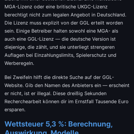
MGA-Lizenz oder eine britische UKGC-Lizenz
berechtigt nicht zum legalen Angebot in Deutschland.
Die Lizenz muss explizit von der GGL erteilt worden
sein. Einige Betreiber halten sowohl eine MGA- als
auch eine GGL-Lizenz — die deutsche Version ist
diejenige, die zählt, und sie unterliegt strengeren
Auflagen bei Einzahlungslimits, Spielerschutz und
Werberegeln.
Bei Zweifeln hilft die direkte Suche auf der GGL-
Website. Gib den Namen des Anbieters ein — erscheint
er nicht, ist er illegal. Diese dreißig Sekunden
Recherchearbeit können dir im Ernstfall Tausende Euro
ersparen.
Wettsteuer 5,3 %: Berechnung,
Auswirkung, Modelle