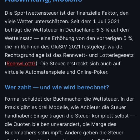
Die Sportwettensteuer ist der finanzielle Faktor, den
viele Wetter unterschätzen. Seit dem 1. Juli 2021
beträgt die Wettsteuer in Deutschland 5,3 % auf den
Wetteinsatz — eine Erhöhung von den vorherigen 5 %,
die im Rahmen des GlüStV 2021 festgelegt wurde.
Rechtsgrundlage ist das Rennwett- und Lotteriegesetz
(
RennwLottG
). Die Steuer erstreckt sich auch auf
virtuelle Automatenspiele und Online-Poker.
Wer zahlt — und wie wird berechnet?
Formal schuldet der Buchmacher die Wettsteuer. In der
Praxis gibt es drei Modelle, wie Anbieter die Steuer
handhaben: Einige tragen die Steuer komplett selbst —
die Quoten bleiben unverändert, die Marge des
Buchmachers schrumpft. Andere geben die Steuer