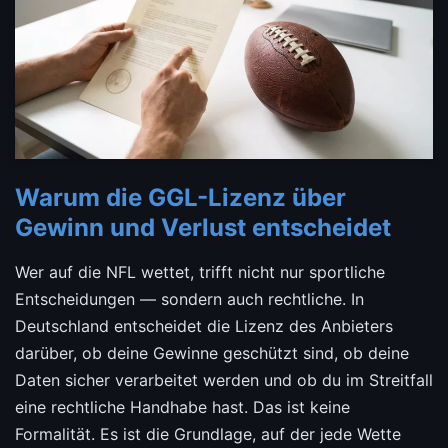
Warum die GGL-Lizenz über
Gewinn und Verlust entscheidet
Wer auf die NFL wettet, trifft nicht nur sportliche
Entscheidungen — sondern auch rechtliche. In
Deutschland entscheidet die Lizenz des Anbieters
darüber, ob deine Gewinne geschützt sind, ob deine
Daten sicher verarbeitet werden und ob du im Streitfall
eine rechtliche Handhabe hast. Das ist keine
Formalität. Es ist die Grundlage, auf der jede Wette