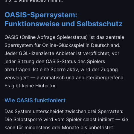
5,3 % vom Einsatz nimmt.
OASIS-Sperrsystem:
Funktionsweise und Selbstschutz
OASIS (Online Abfrage Spielerstatus) ist das zentrale
Sperrsystem für Online-Glücksspiel in Deutschland.
Jeder GGL-lizenzierte Anbieter ist verpflichtet, vor
jeder Sitzung den OASIS-Status des Spielers
abzufragen. Ist eine Sperre aktiv, wird der Zugang
verweigert — automatisch und anbieterübergreifend.
Es gibt keine Hintertür.
Wie OASIS funktioniert
Das System unterscheidet zwischen drei Sperrarten:
Die Selbstsperre wird vom Spieler selbst initiiert — sie
kann für mindestens drei Monate bis unbefristet