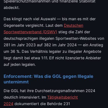
Spielerschutzmaßnahmen und finanzielle Stabilität
abdeckt.
Das klingt nach viel Auswahl — bis man es mit der
Gegenseite vergleicht. Laut dem
Deutschen
Sportwettenverband (DSWV)
stieg die Zahl der
deutschsprachigen illegalen Sportwetten-Websites von
281 im Jahr 2023 auf 382 im Jahr 2024 — ein Anstieg
um 36 %. Das Verhältnis legaler zu illegaler Angebote
liegt damit bei etwa 1:11. Elf nicht lizenzierte Anbieter
auf jeden legalen.
Enforcement: Was die GGL gegen Illegale
unternimmt
Die GGL hat ihre Durchsetzungsmaßnahmen 2024
deutlich intensiviert. Im
Tätigkeitsbericht
2024
dokumentiert die Behörde 231