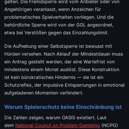
gelten. Die Fremdsperre wird vom Anbieter oder von
Angehörigen veranlasst, wenn Anzeichen für
problematisches Spielverhalten vorliegen. Und die
behördliche Sperre wird von der GGL angeordnet,
etwa bei Verstößen gegen das Einzahlungslimit.
Die Aufhebung einer Selbstsperre ist bewusst mit
Hürden versehen. Nach Ablauf der Mindestdauer muss
ein Antrag gestellt werden, der eine Wartefrist von
mindestens einem Monat auslöst. Diese Konstruktion
ist kein bürokratisches Hindernis — sie ist ein
Schutzreflex, der impulsive Entsperrungen in emotional
aufgeladenen Momenten verhindert.
Warum Spielerschutz keine Einschränkung ist
Die Zahlen zeigen, warum OASIS existiert. Laut
dem
National Council on Problem Gambling
(NCPG)