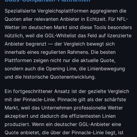
Spezialisierte Vergleichsplattformen aggregieren die
Quoten aller relevanten Anbieter in Echtzeit. Für NFL-
Wetter im deutschen Markt sind diese Tools besonders
nützlich, weil die GGL-Whitelist das Feld auf lizenzierte
Anbieter begrenzt — der Vergleich bewegt sich
innerhalb eines regulierten Rahmens. Die besten
Plattformen zeigen nicht nur die aktuelle Quote,
sondern auch die Opening Line, die Linienbewegung
und die historische Quotenentwicklung.
Ein fortgeschrittener Ansatz ist der gezielte Vergleich
mit der Pinnacle-Linie. Pinnacle gilt als der schärfste
Markt, weil das Unternehmen professionelle Wetter
akzeptiert und dadurch die effizientesten Linien
produziert. Wenn ein deutscher GGL-Anbieter eine
Quote anbietet, die über der Pinnacle-Linie liegt, ist