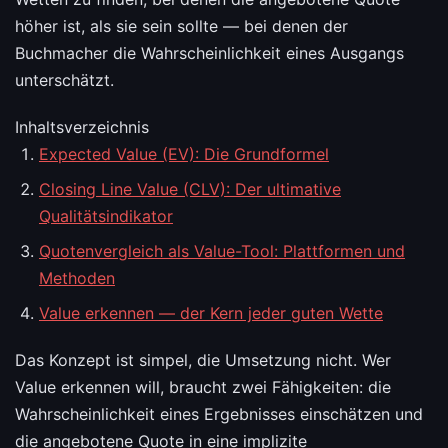
höher ist, als sie sein sollte — bei denen der
Buchmacher die Wahrscheinlichkeit eines Ausgangs
unterschätzt.
Inhaltsverzeichnis
Expected Value (EV): Die Grundformel
Closing Line Value (CLV): Der ultimative
Qualitätsindikator
Quotenvergleich als Value-Tool: Plattformen und
Methoden
Value erkennen — der Kern jeder guten Wette
Das Konzept ist simpel, die Umsetzung nicht. Wer
Value erkennen will, braucht zwei Fähigkeiten: die
Wahrscheinlichkeit eines Ergebnisses einschätzen und
die angebotene Quote in eine implizite