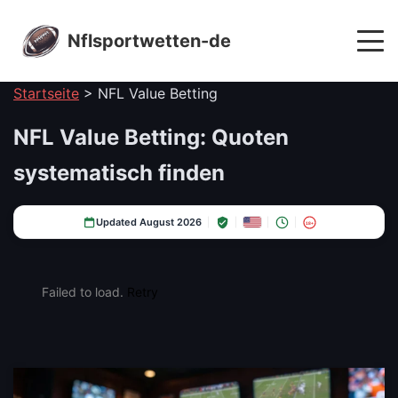
Nflsportwetten-de
Startseite
>
NFL Value Betting
NFL Value Betting: Quoten
systematisch finden
Updated August 2026
18+
Failed to load.
Retry