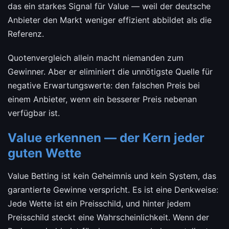
das ein starkes Signal für Value — weil der deutsche
Anbieter den Markt weniger effizient abbildet als die
Referenz.
Quotenvergleich allein macht niemanden zum
Gewinner. Aber er eliminiert die unnötigste Quelle für
negative Erwartungswerte: den falschen Preis bei
einem Anbieter, wenn ein besserer Preis nebenan
verfügbar ist.
Value erkennen — der Kern jeder
guten Wette
Value Betting ist kein Geheimnis und kein System, das
garantierte Gewinne verspricht. Es ist eine Denkweise:
Jede Wette ist ein Preisschild, und hinter jedem
Preisschild steckt eine Wahrscheinlichkeit. Wenn der