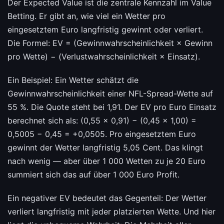
Der Expected Value ist die zentrale Kennzahl im Value
Betting. Er gibt an, wie viel ein Wetter pro
eingesetztem Euro langfristig gewinnt oder verliert.
Die Formel: EV = (Gewinnwahrscheinlichkeit × Gewinn
pro Wette) − (Verlustwahrscheinlichkeit × Einsatz).
Ein Beispiel: Ein Wetter schätzt die
Gewinnwahrscheinlichkeit einer NFL-Spread-Wette auf
55 %. Die Quote steht bei 1,91. Der EV pro Euro Einsatz
berechnet sich als: (0,55 × 0,91) − (0,45 × 1,00) =
0,5005 − 0,45 = +0,0505. Pro eingesetztem Euro
gewinnt der Wetter langfristig 5,05 Cent. Das klingt
nach wenig — aber über 1 000 Wetten zu je 20 Euro
summiert sich das auf über 1 000 Euro Profit.
Ein negativer EV bedeutet das Gegenteil: Der Wetter
verliert langfristig mit jeder platzierten Wette. Und hier