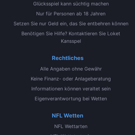
Glücksspiel kann süchtig machen
Nur für Personen ab 18 Jahren
Setzen Sie nur Geld ein, das Sie entbehren können
Benötigen Sie Hilfe? Kontaktieren Sie Loket
Kansspel
Rechtliches
Alle Angaben ohne Gewähr
Keine Finanz- oder Anlageberatung
Informationen können veraltet sein
Eigenverantwortung bei Wetten
NFL Wetten
NFL Wettarten