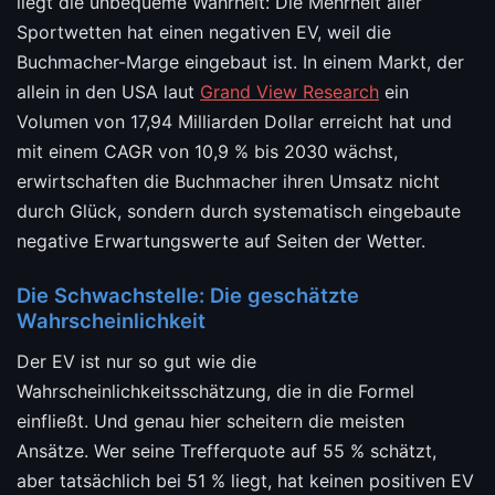
liegt die unbequeme Wahrheit: Die Mehrheit aller
Sportwetten hat einen negativen EV, weil die
Buchmacher-Marge eingebaut ist. In einem Markt, der
allein in den USA laut
Grand View Research
ein
Volumen von 17,94 Milliarden Dollar erreicht hat und
mit einem CAGR von 10,9 % bis 2030 wächst,
erwirtschaften die Buchmacher ihren Umsatz nicht
durch Glück, sondern durch systematisch eingebaute
negative Erwartungswerte auf Seiten der Wetter.
Die Schwachstelle: Die geschätzte
Wahrscheinlichkeit
Der EV ist nur so gut wie die
Wahrscheinlichkeitsschätzung, die in die Formel
einfließt. Und genau hier scheitern die meisten
Ansätze. Wer seine Trefferquote auf 55 % schätzt,
aber tatsächlich bei 51 % liegt, hat keinen positiven EV