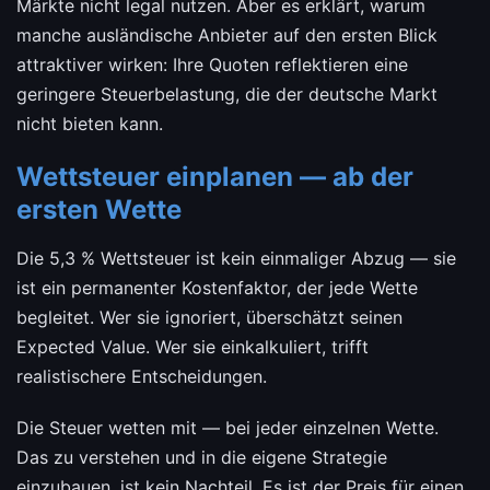
Märkte nicht legal nutzen. Aber es erklärt, warum
manche ausländische Anbieter auf den ersten Blick
attraktiver wirken: Ihre Quoten reflektieren eine
geringere Steuerbelastung, die der deutsche Markt
nicht bieten kann.
Wettsteuer einplanen — ab der
ersten Wette
Die 5,3 % Wettsteuer ist kein einmaliger Abzug — sie
ist ein permanenter Kostenfaktor, der jede Wette
begleitet. Wer sie ignoriert, überschätzt seinen
Expected Value. Wer sie einkalkuliert, trifft
realistischere Entscheidungen.
Die Steuer wetten mit — bei jeder einzelnen Wette.
Das zu verstehen und in die eigene Strategie
einzubauen, ist kein Nachteil. Es ist der Preis für einen