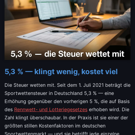
5,3 % — klingt wenig, kostet viel
Die Steuer wetten mit. Seit dem 1. Juli 2021 beträgt die
Sportwettensteuer in Deutschland 5,3 % — eine
Erhöhung gegenüber den vorherigen 5 %, die auf Basis
des
Rennwett- und Lotteriegesetzes
erhoben wird. Die
Zahl klingt überschaubar. In der Praxis ist sie einer der
größten stillen Kostenfaktoren im deutschen
Sportwettenmarkt — und sie betrifft jede einzelne