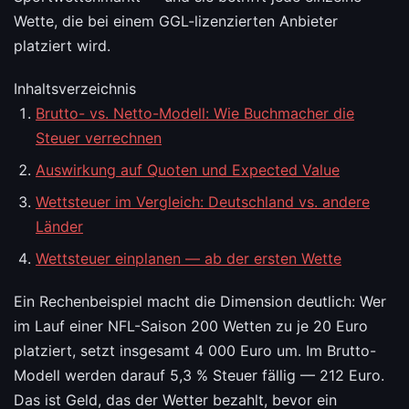
Wette, die bei einem GGL-lizenzierten Anbieter
platziert wird.
Inhaltsverzeichnis
Brutto- vs. Netto-Modell: Wie Buchmacher die
Steuer verrechnen
Auswirkung auf Quoten und Expected Value
Wettsteuer im Vergleich: Deutschland vs. andere
Länder
Wettsteuer einplanen — ab der ersten Wette
Ein Rechenbeispiel macht die Dimension deutlich: Wer
im Lauf einer NFL-Saison 200 Wetten zu je 20 Euro
platziert, setzt insgesamt 4 000 Euro um. Im Brutto-
Modell werden darauf 5,3 % Steuer fällig — 212 Euro.
Das ist Geld, das der Wetter bezahlt, bevor ein