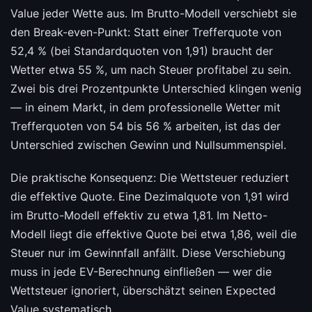
Value jeder Wette aus. Im Brutto-Modell verschiebt sie
den Break-even-Punkt: Statt einer Trefferquote von
52,4 % (bei Standardquoten von 1,91) braucht der
Wetter etwa 55 %, um nach Steuer profitabel zu sein.
Zwei bis drei Prozentpunkte Unterschied klingen wenig
— in einem Markt, in dem professionelle Wetter mit
Trefferquoten von 54 bis 56 % arbeiten, ist das der
Unterschied zwischen Gewinn und Nullsummenspiel.
Die praktische Konsequenz: Die Wettsteuer reduziert
die effektive Quote. Eine Dezimalquote von 1,91 wird
im Brutto-Modell effektiv zu etwa 1,81. Im Netto-
Modell liegt die effektive Quote bei etwa 1,86, weil die
Steuer nur im Gewinnfall anfällt. Diese Verschiebung
muss in jede EV-Berechnung einfließen — wer die
Wettsteuer ignoriert, überschätzt seinen Expected
Value systematisch.