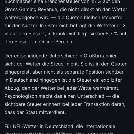
Buchmacher eine Branchensteuer von 15 % auf den
Gross Gaming Revenue, die nicht direkt an den Wetter
weitergegeben wird — die Quoten bleiben steuerfrei
für den Nutzer. In Österreich beträgt die Wettsteuer 2
% auf den Einsatz, in Frankreich liegt sie bei 5,7 % auf
den Einsatz im Online-Bereich.
Der entscheidende Unterschied: In Großbritannien
sieht der Wetter die Steuer nicht. Sie ist in den Quoten
eingepreist, aber nicht als separate Position sichtbar.
In Deutschland hingegen ist die Steuer ein expliziter
Abzug, den der Wetter bei jeder Wette wahrnimmt.
Psychologisch macht das einen Unterschied — die
sichtbare Steuer erinnert bei jeder Transaktion daran,
dass der Staat mitverdient.
Für NFL-Wetter in Deutschland, die internationale