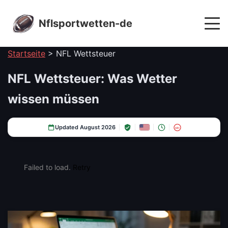
Nflsportwetten-de
Startseite
>
NFL Wettsteuer
NFL Wettsteuer: Was Wetter
wissen müssen
Updated August 2026
18+
Failed to load.
Retry