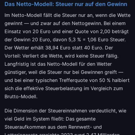
Das Netto-Modell: Steuer nur auf den Gewinn
Im Netto-Modell fällt die Steuer nur an, wenn die Wette
gewinnt — und zwar auf den Nettogewinn. Bei einem
Einsatz von 20 Euro und einer Quote von 2,00 beträgt
der Gewinn 20 Euro, davon 5,3 % = 1,06 Euro Steuer.
Der Wetter erhält 38,94 Euro statt 40 Euro. Der
Vorteil: Verliert die Wette, wird keine Steuer fällig.
Langfristig ist das Netto-Modell für den Wetter
günstiger, weil die Steuer nur bei Gewinnen greift —
und bei einer typischen Trefferquote von 50 % halbiert
sich die effektive Steuerbelastung im Vergleich zum
Brutto-Modell.
Die Dimension der Steuereinnahmen verdeutlicht, wie
viel Geld im System fließt: Das gesamte
Steueraufkommen aus dem Rennwett- und
Lotteriegesetz erreichte 2023 rund 2,47 Milliarden